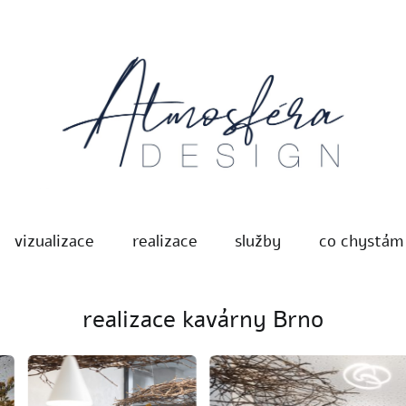
vizualizace
realizace
služby
co chystám
návrhy a realizace interiéru
Atmosféra DESIGN
realizace kavárny Brno