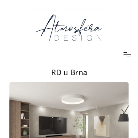
návrhy a realizace interiéru
Atmosféra DESIGN
RD u Brna