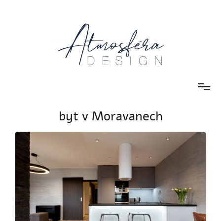
návrhy a realizace interiéru
Atmosféra DESIGN
byt v Moravanech