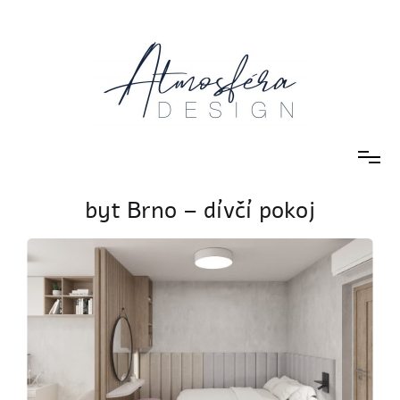
návrhy a realizace interiéru
Atmosféra DESIGN
byt Brno – dívčí pokoj